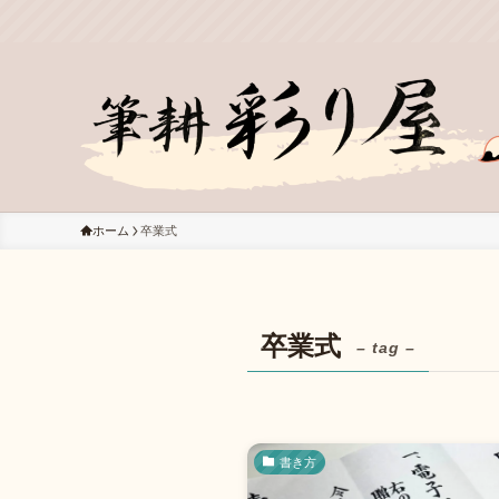
ホーム
卒業式
卒業式
– tag –
書き方