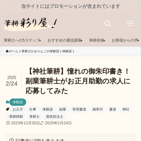
当サイトにはプロモーションが含まれています
筆耕士への5ステップ
おすすめの通信講座
筆耕依頼
お客様からの声
ホーム
筆耕士かおりんごの体験談
体験談
【神社筆耕】憧れの御朱印書き！
2025
副業筆耕士がお正月助勤の求人に
2/24
応募してみた
体験談
お正月
仕事
体験談
副業
実用書道
御朱印
書道
神社
筆耕助勤
筆耕士
賞状技法士
2023年12月30日
2025年2月24日
記事内にPRを含みます。