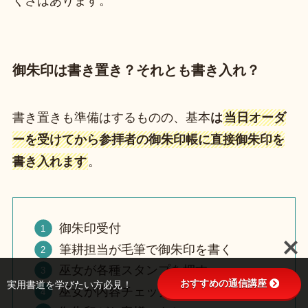
くさはあります。
御朱印は書き置き？それとも書き入れ？
書き置きも準備はするものの、基本
は
当日オーダ
ーを受けてから参拝者の御朱印帳に直接御朱印を
書き入れます
。
御朱印受付
筆耕担当が毛筆で御朱印を書く
巫女が各種スタンプを押す
おすすめの通信講座
実用書道を学びたい方必見！
巫女が内容チェック